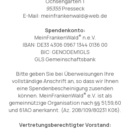
Ochsengarten 1
95355
Presseck
E-Mail:
meinfrankenwald@web.de
Spendenkonto:
®
MeinFrankenWald
n.
e.V.
IBAN: DE33 4306 0967 1344 0136 00
BIC: GENODEM1GLS
GLS Gemeinschaftsbank
Bitte geben Sie bei Überweisungen Ihre
vollständige Anschrift an, so dass wir Ihnen
eine Spendenbescheinigung zusenden
®
können. MeinFrankenWald
e.V. ist als
gemeinnützige Organisation nach §§ 51,59,60
und 61AO anerkannt. (Az. 208/109/80231 K06).
Vertretungsberechtigter Vorstand: